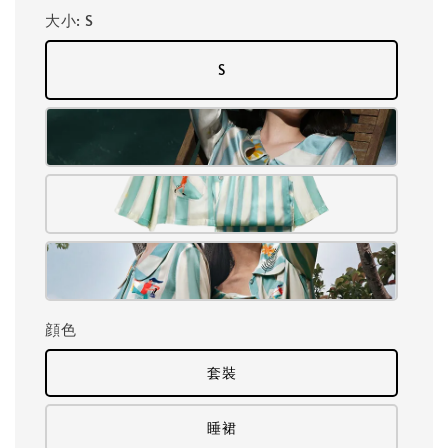
大小
: S
S
顔色
套裝
睡裙