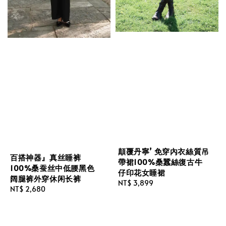
顛覆丹寧’ 免穿內衣絲質吊
百搭神器』真丝睡裤
帶裙100%桑蠶絲復古牛
100%桑蚕丝中低腰黑色
仔印花女睡裙
阔腿裤外穿休闲长裤
Regular
NT$ 3,899
Regular
NT$ 2,680
price
price