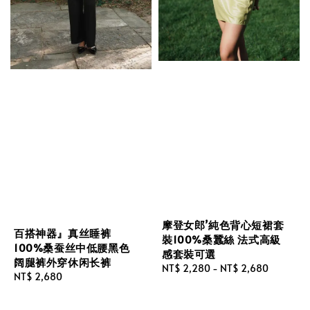
摩登女郎’純色背心短裙套
百搭神器』真丝睡裤
裝100%桑蠶絲 法式高級
100%桑蚕丝中低腰黑色
感套裝可選
阔腿裤外穿休闲长裤
Regular
NT$ 2,280
-
NT$ 2,680
Regular
NT$ 2,680
price
price