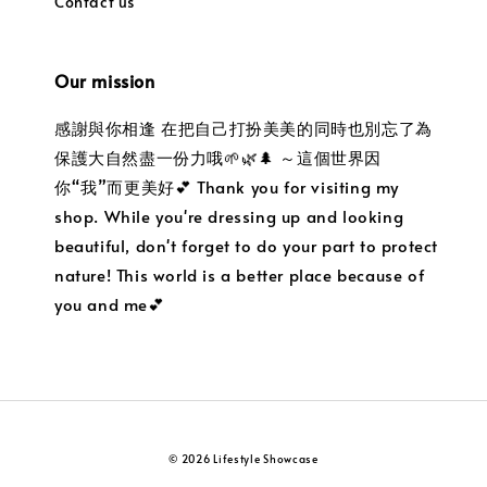
Contact us
Our mission
感謝與你相逢 在把自己打扮美美的同時也別忘了為
保護大自然盡一份力哦🌱🌿🌲 ～這個世界因
你“我”而更美好💕 Thank you for visiting my
shop. While you're dressing up and looking
beautiful, don't forget to do your part to protect
nature! This world is a better place because of
you and me💕
© 2026 Lifestyle Showcase