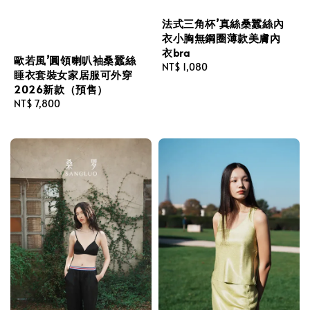
法式三角杯’真絲桑蠶絲內
衣小胸無鋼圈薄款美膚內
衣bra
歐若風’圓領喇叭袖桑蠶絲
Regular
NT$ 1,080
睡衣套裝女家居服可外穿
price
2026新款（預售）
Regular
NT$ 7,800
price