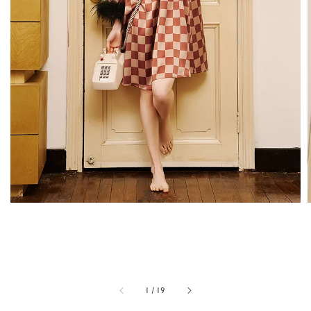
1
/
19